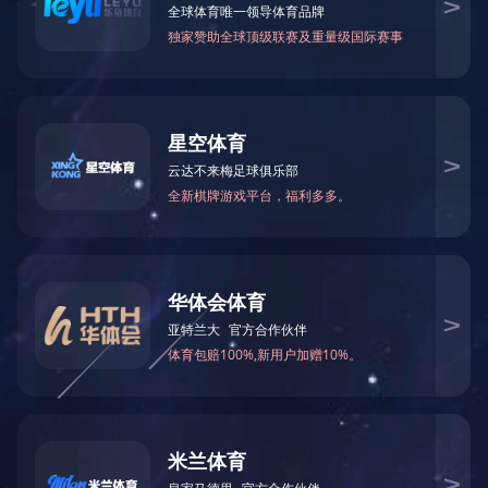
财务管理
本科及以上学历
应往届毕业生
5
0536-3216638
关于我们
公司概况
公司场景
公司生产线
资质荣誉
企业文化
产品中心
食品级包装用纸系列
工业滤纸系列
医疗用纸系列
特种纸系列
生活用纸系列
KY.COM
新闻资讯
公司新闻
行业资讯
产品知识