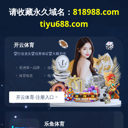
人力政策
人才招聘
招聘职位
学历
工作经验
招聘人数
联系电话
制浆造纸
本科及以上学历
应往届毕业生
10
0536-3216638
企业管理
本科及以上学历
应往届毕业生
5
0536-3216638