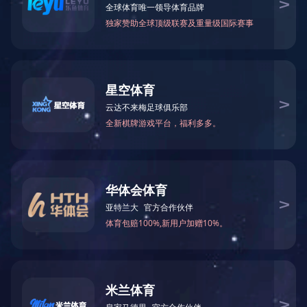
奖”旨在表彰全市企业家代表在充分发挥招才引智主
集团董事长
尹培农
主持召开上半年工作总结会
体作用，大力吸纳引进领军型人才，为潍坊人才工
7月7日，集团董事长尹培农主持召开上半年度工作
作做出的重要贡献。市领导为获奖者颁奖。近年
总结暨部署下半年工作会议，会议主要是总结上半
来，万豪…
年的工作，分析当前面临的形势，明确下半年的工
2015-07-07
作重点，进一步统一思想，提高认识，理清思路，
积极应对经济持续下行和造纸行业激烈的严峻形
势，多方举措保证集团生产经营正常运营，确保实
现2015年全年的工作目标任务。集团各公司中层以
关于我们
上管…
公司概况
公司场景
公司生产线
资质荣誉
企业文化
产品中心
食品级包装用纸系列
工业滤纸系列
医疗用纸系列
特种纸系列
生活用纸系列
KY.COM
新闻资讯
公司新闻
行业资讯
产品知识