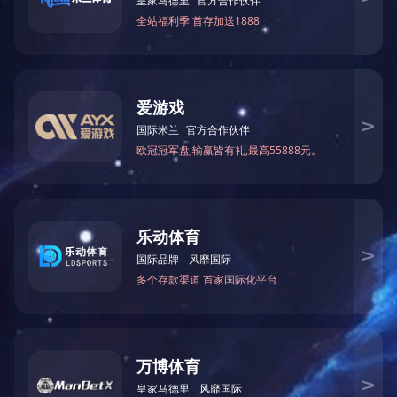
下属公司
万豪纸业
山东龙德
玉龙造纸
纸业化工
联系方式
服务热线：
0536-3116638
邮 箱：wanhao@wanhao.com
地 址：山东省潍坊市临朐县华特路5311号