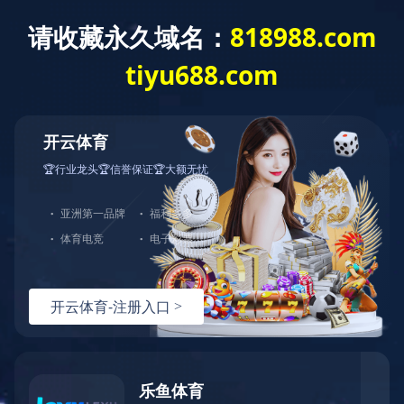
食品级包装用纸系
工业滤纸系列
医疗用纸系列
特种纸系列
列
生活用纸系列
KY.COM