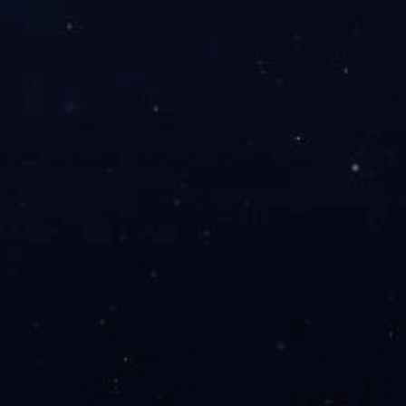
访问手机站
关注我们
311号
持：
四海网络
pp官网
|