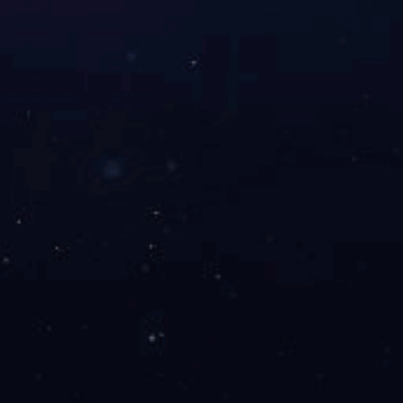
讯
下属公司
联系方式
万豪纸业
服务热线：
0536-3116638
山东龙德
玉龙造纸
邮 箱：wanhao@wanhao.com
纸业化工
地 址：山东省潍坊市临朐县华特路5
版权 备案号：
鲁ICP备19058608号-1
鲁公安网备 37072402371612 号
技术支
乐动在线
|
米兰体育网页版
|
安博在线登录官网
|
星空官方网站
|
米兰体育a