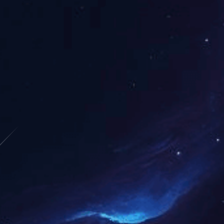
标签：
样品展示
全部
上一篇：9001
下一篇：环境管理体系证书
相关新闻
瑞士造纸专家来我集团洽谈技术合作与交流
玉龙公司与青岛农业大学建立校企研发基地
新春送温暖 浓浓关爱情――县总工会领导春节前夕到集团走
东北林业大学教授应邀来集团技术交流
深耕环保赛道，拓展全球商机