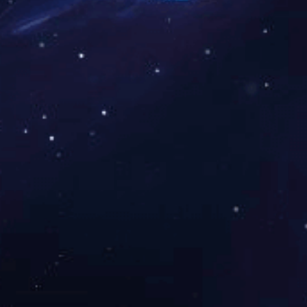
集团顺利通过三合一体系认证审核
网友评论
管理员
该内容暂无评论
美国网友