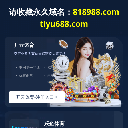
公司新闻
行业资讯
产品知识
集团受邀出席德国曼胡默尔集团供应商大会
发布时间：2024-07-18
点击量：
286