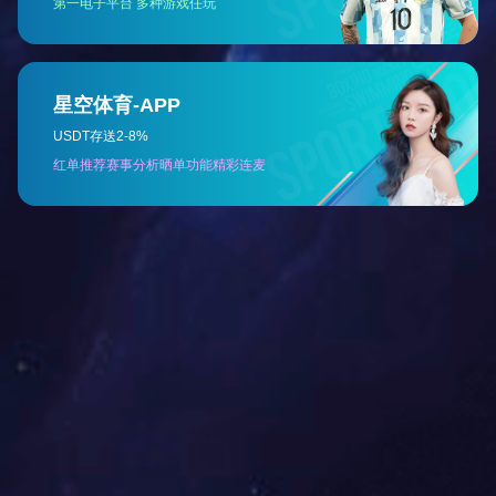
东北林业大学教授来我集团交流指导
2018-01-17
县领导来集团走访慰问
2018-02-12
网友评论
管理员
该内容暂无评论
美国网友