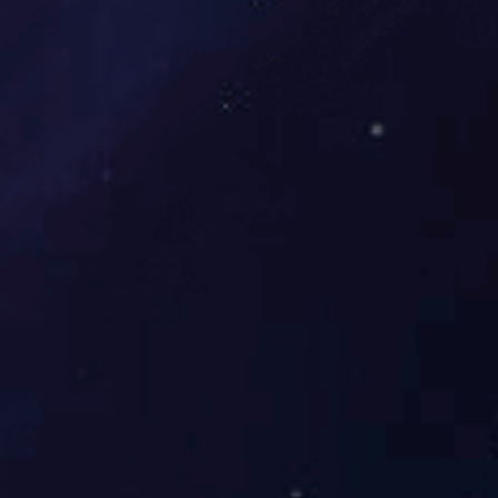
关于我们
公司概况
公司场景
公司生产线
资质荣誉
企业文化
产品中心
食品级包装用纸系列
工业滤纸系列
医疗用纸系列
特种纸系列
生活用纸系列
KY.COM
新闻资讯
公司新闻
行业资讯
产品知识
下属公司
万豪纸业
山东龙德
玉龙造纸
纸业化工