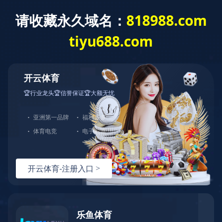
公司新闻
行业资讯
产品知识
山东万豪纸业集团聘著名造纸专家肖惠宁为首席专家
发布时间：2023-03-12
点击量：
492