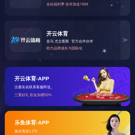
肖惠宁院士和刘忠教授对集团旗下的龙德公司滤纸生
产线进行了实地考察，全面了解公司汽车滤纸的工艺装
备、产品性能、市场竞争力以及企业在科技研发、产品创
新方面取得的成果。对万豪集团敢为人先，以科技力量突
出重围，成长为汽车滤纸行业翘楚表示高度称赞。