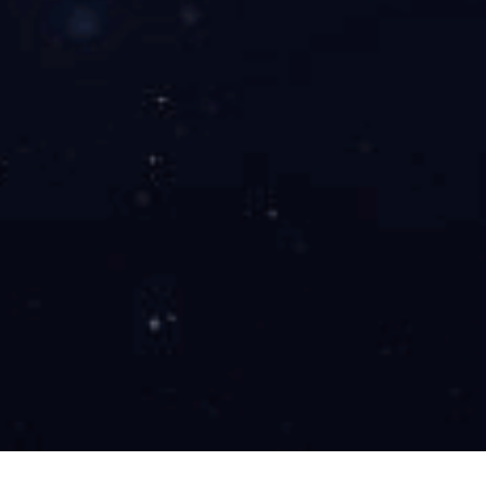
东北林业大学教授来我集团交流指导
2018-01-17
网友评论
管理员
该内容暂无评论
美国网友