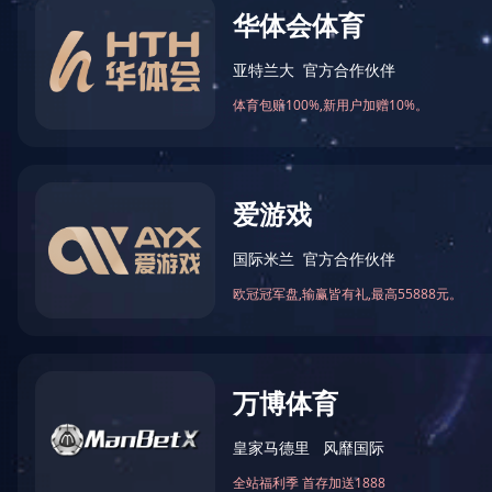
公司新闻
行业资讯
产品知识
5月9－12日，由中国焙烤食品糖制品工业协会、
高端包装纸材料主要生产企业应邀参加展会。中国国际焙
球烘焙行业领袖、专业人士以及各类烘焙产业从业人员
制品行业的全面发展。展会吸引了来自30个国家和地区
台，为行业搭建了新产品与技术学习与交流的商务平台
度评价，公司的老用户企业表示我公司产品质量稳定，