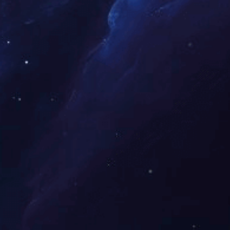
2017-10-16
集团通过“三合一管理体系”认
2018-01-17
滤清器行业“十三五规划”对滤
2018-02-12
集团受邀出席德国曼胡默尔集
2024-08-19
集团两公司开展企业技能人才
2024-07-12
瑞士造纸专家来我集团洽谈技