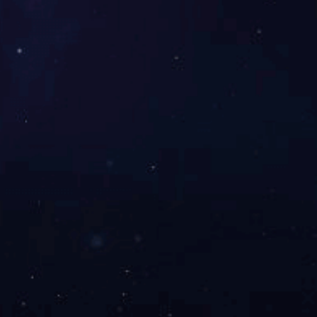
讯
下属公司
联系方式
万豪纸业
服务热线：
0536-3116638
山东龙德
玉龙造纸
邮 箱：wanhao@wanhao.com
纸业化工
地 址：山东省潍坊市临朐县华特路5