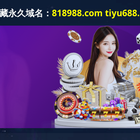
关于我们
产品中心
新闻资讯
下属公司
资质