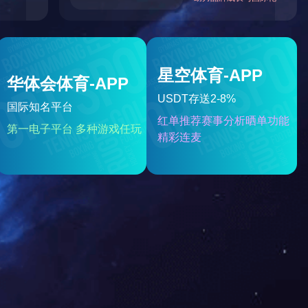
返回
考察指导
2017-10-11