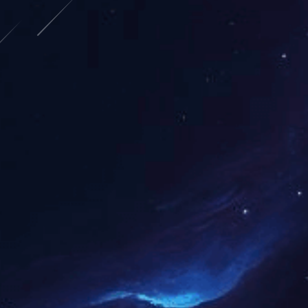
标签：
全部
上一篇：集团与山东工业技师学院开展党建共建座谈会
下一篇：集团积极开展2024年“安全生产月”活动
相关新闻
集团与山东工业技师学院开展党建共建座谈会
热烈祝贺万豪培训学校正式成立
亚太森博公司领导应邀来集团技术交流
关于公司网页“版权问题”的相关声明！
刘裕斌带队赴浙江考察我集团用户