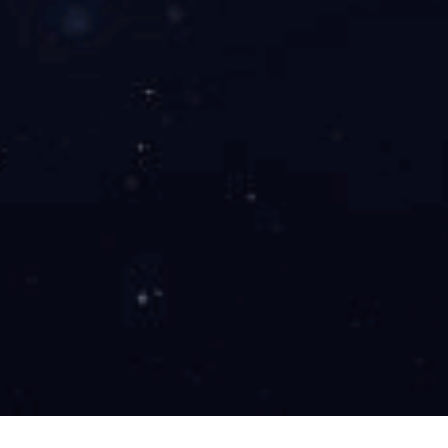
访问手机站
关注我们
Copyright © 2023&nbspKY.COM 版权 备案号：
鲁ICP备19058608
号-1
鲁公安网备 37072402371612 号
技术支持：
四海网络
乐鱼网页版
|
九州网页版登录入口
|
LETOU(乐投)
|
开云手机入口官网
|
乐动在线
|
米兰体育网页版
|
安博在线登录官网
|
星空官方网站
|
米兰体