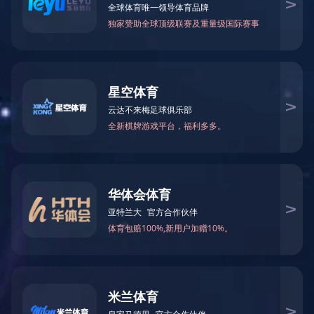
工及其家属、退休老同志，向支持我们、与我们携手同行
的合作伙伴，向长期关心支持万豪集团发展的各级领导和
社会各界朋友致以诚挚的问候和新年的祝福！
过去的2024年，是充满机遇与挑战的一年，面对复杂
多变的市场环境，我们凭借着坚定的信念，不懈的努力和
团队的智慧，共同书写了万豪集团发展历程中又一精彩篇
章。一年来，我们赓续奋斗，砥砺实干，见证了产品的不
断创新与升级，市场的稳步拓展，以及团队凝聚力和执行
力的显著提升。成就的背后，凝聚着每一位万豪人的汗水
与智慧，也离不开每一位合作伙伴的信任与支持。
这一年，我们加大技改投入，让设备升级改造成为企
业节能、提质、增效的新动力。
这一年，集团玉龙公司果断调整生产布局，实现了生
产效率提高，产品质量稳定提升的目标；龙德公司订单充
足，产量连创新高，新产品研发取得突破，赢得了海内外
过滤系统行业的认可和赞誉。
这一年，我们成立了万豪职业培训学校，通过对员工