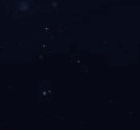
集团公司…
新闻资讯
公司新闻
行业资讯
产品知识